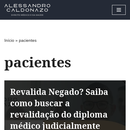
Pular
para
o
conteúdo
Início
»
pacientes
pacientes
Revalida Negado? Saiba
como buscar a
revalidação do diploma
médico judicialmente