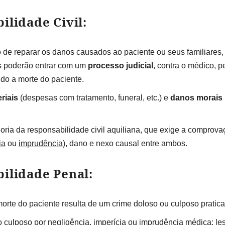
ilidade Civil:
de reparar os danos causados ao paciente ou seus familiares,
es poderão entrar com um
processo judicial
, contra o médico, 
do a morte do paciente.
riais
(despesas com tratamento, funeral, etc.) e
danos morais
ria da responsabilidade civil aquiliana, que exige a comprov
ia
ou
imprudência
), dano e nexo causal entre ambos.
bilidade Penal:
orte do paciente resulta de um crime doloso ou culposo pratic
o culposo por
negligência
,
imperícia
ou
imprudência
médica; les