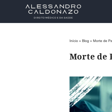
Pular
para
o
conteúdo
Início
»
Blog
»
Morte de Pa
Morte de 