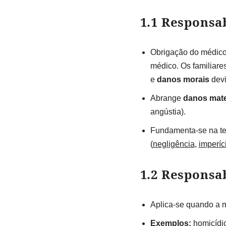
1.1 Responsab
Obrigação do médico 
médico. Os familiar
e
danos morais
devi
Abrange
danos mate
angústia).
Fundamenta-se na teo
(
negligência
,
imperíc
1.2 Responsa
Aplica-se quando a m
Exemplos:
homicídi