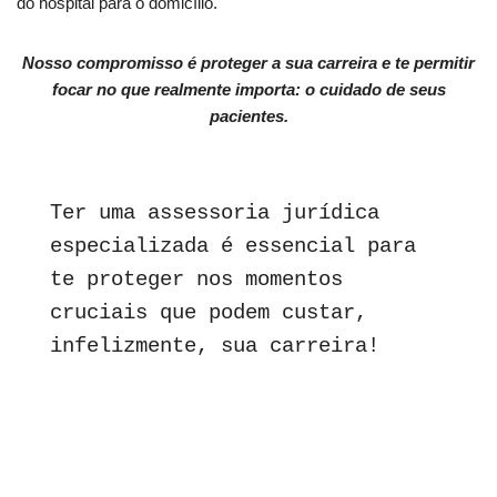
do hospital para o domicílio.
Nosso compromisso é proteger a sua carreira e te permitir
focar no que realmente importa: o cuidado de seus
pacientes.
Ter uma assessoria jurídica 
especializada é essencial para 
te proteger nos momentos 
cruciais que podem custar, 
infelizmente, sua carreira!
Advogado de Direito Médico em Campinas , São Paulo especialista em
médicos ,advogado de direito médico e da saúde, advogado em
campinas, advogado para médicos, escritório em Campinas-SP, Direito
Médico, Defesa de Médicos, Defesa de Dentistas, CRM, CRO, Defesa