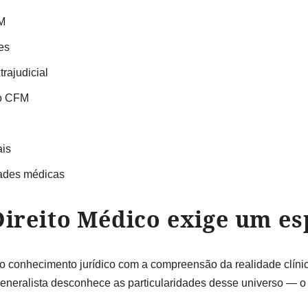
FM
es
rajudicial
do CFM
ais
dades médicas
ireito Médico exige um es
o conhecimento jurídico com a compreensão da realidade clíni
neralista desconhece as particularidades desse universo — o