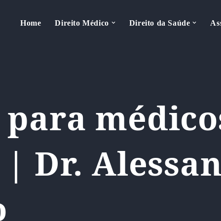
Home
Direito Médico
Direito da Saúde
As
 para médico
| Dr. Alessa
o