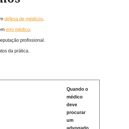
 em
defesa de médicos
.
 em
erro médico
.
eputação profissional.
os da prática.
Quando o
médico
deve
procurar
um
advogado