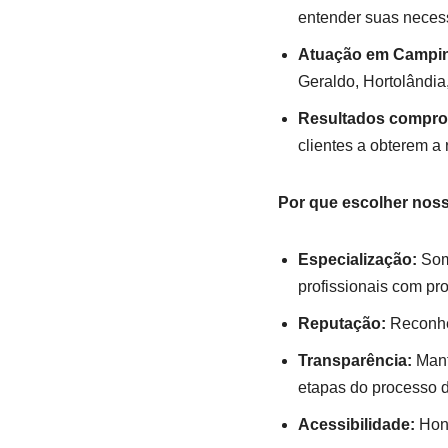
entender suas necess
Atuação em Campina
Geraldo, Hortolândia
Resultados compro
clientes a obterem 
Por que escolher nosso
Especialização:
Somo
profissionais com pr
Reputação:
Reconhec
Transparência:
Mant
etapas do processo de
Acessibilidade:
Hono