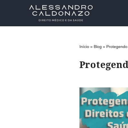
Pular
para
o
conteúdo
Início
»
Blog
»
Protegendo 
Protegend